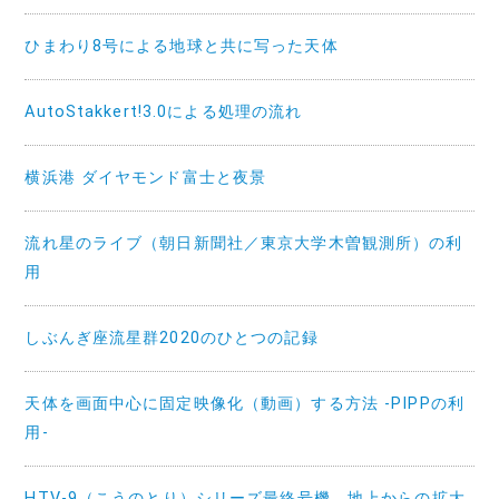
ひまわり8号による地球と共に写った天体
AutoStakkert!3.0による処理の流れ
横浜港 ダイヤモンド富士と夜景
流れ星のライブ（朝日新聞社／東京大学木曽観測所）の利
用
しぶんぎ座流星群2020のひとつの記録
天体を画面中心に固定映像化（動画）する方法 -PIPPの利
用-
HTV-9（こうのとり）シリーズ最終号機 地上からの拡大