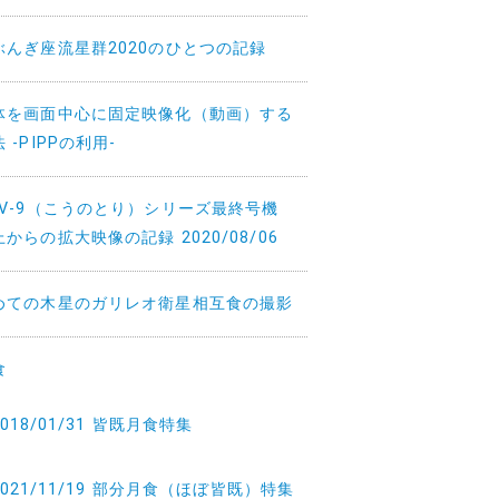
ぶんぎ座流星群2020のひとつの記録
体を画面中心に固定映像化（動画）する
 -PIPPの利用-
TV-9（こうのとり）シリーズ最終号機
からの拡大映像の記録 2020/08/06
めての木星のガリレオ衛星相互食の撮影
食
2018/01/31 皆既月食特集
2021/11/19 部分月食（ほぼ皆既）特集