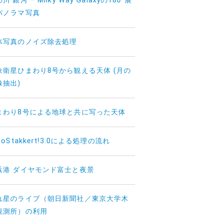
川 銀河 – Milky Way Galaxyの180°展
パノラマ写真
体写真のノイズ除去処理
象衛星ひまわり8号から観える天体 (月の
像抽出)
まわり8号による地球と共に写った天体
toStakkert!3.0による処理の流れ
浜港 ダイヤモンド富士と夜景
れ星のライブ（朝日新聞社／東京大学木
観測所）の利用