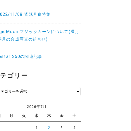
2022/11/08 皆既月食特集
agicMoon マジックムーンについて(満月
半月の合成写真の組合せ)
estar S50の関連記事
テゴリー
2026年7月
日
月
火
水
木
金
土
1
2
3
4