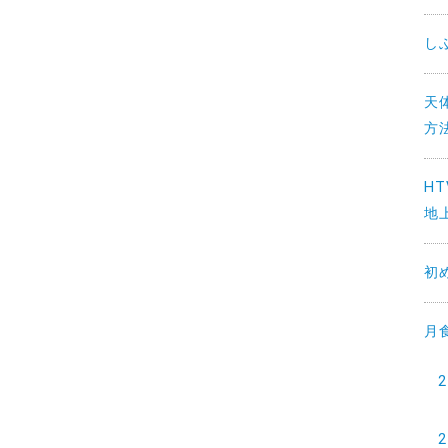
し
天
方法
H
地上
初
月