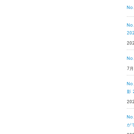
No
N
20
20
No
7月
No
影 
20
N
がで