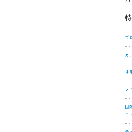
20
特
ブ
カ
使
ノ
国
ニ