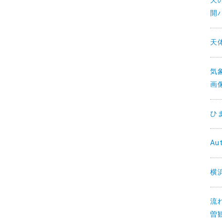
天の
開
天
気
画
ひ
Au
横
流
曽