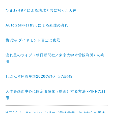
ひまわり8号による地球と共に写った天体
AutoStakkert!3.0による処理の流れ
横浜港 ダイヤモンド富士と夜景
流れ星のライブ（朝日新聞社／東京大学木曽観測所）の利
用
しぶんぎ座流星群2020のひとつの記録
天体を画面中心に固定映像化（動画）する方法 -PIPPの利
用-
HTV-9（こうのとり）シリーズ最終号機 地上からの拡大