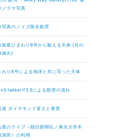
川 銀河 – Milky Way Galaxyの180°展
パノラマ写真
体写真のノイズ除去処理
象衛星ひまわり8号から観える天体 (月の
像抽出)
まわり8号による地球と共に写った天体
toStakkert!3.0による処理の流れ
浜港 ダイヤモンド富士と夜景
れ星のライブ（朝日新聞社／東京大学木
観測所）の利用