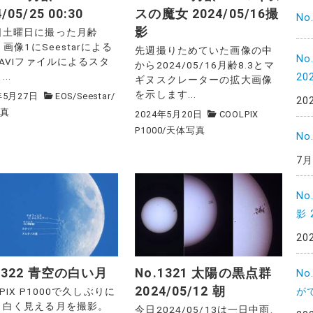
/05/25 00:30
スの魔女 2024/05/16撮
No
影
日土曜日に撮った月齢
5。画像1にSeestarによる
先週撮りためていた画像の中
N
/AVIファイルによるスタ
から2024/05/16月齢8.3とマ
..
20
ギヌスクレーターの拡大画像
を示します...
年5月27日
EOS
/
Seestar
/
20
写真
2024年5月20日
COOLPIX
P1000
/
天体写真
No
7月
No
影 
20
.1322 青空の白い月
No.1321 太陽の黒点群
N
2024/05/12 朝
がで
LPIX P1000で久しぶりに
く白く見える月を撮影。
今日2024/05/13は一日中雨、