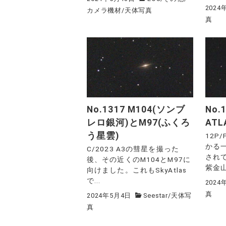
2024
カメラ機材
/
天体写真
真
No.1317 M104(ソンブ
No.1
レロ銀河)とM97(ふくろ
ATL
う星雲)
12P/
かる
C/2023 A3の彗星を撮った
され
後、その近くのM104とM97に
紫金山(
向けました。これもSkyAtlas
で...
2024
真
2024年5月4日
Seestar
/
天体写
真