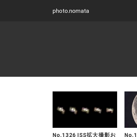
photo.nomata
No.1326 ISS拡大撮影お
No.