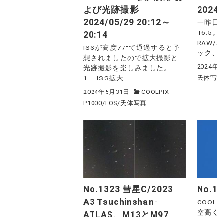
よび光跡撮影
2024
2024/05/29 20:12～
一昨
16.
20:14
RAW
ISSが高度77°で通過すると予
ック、.
想されましたので拡大撮影と
2024
光跡撮影を楽しみました。
1. ISS拡大...
天体
2024年5月31日
COOLPIX
P1000
/
EOS
/
天体写真
No.1323 彗星C/2023
No
A3 Tsuchinshan-
COO
空高
ATLAS、M13とM97