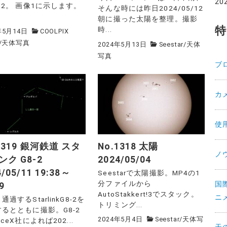
20
.2。 画像1に示します。
そんな時には昨日2024/05/12
.
朝に撮った太陽を整理。撮影
特
時...
年5月14日
COOLPIX
/
天体写真
2024年5月13日
Seestar
/
天体
写真
ブ
カ
使
1319 銀河鉄道 スタ
No.1318 太陽
ノ
ンク G8-2
2024/05/04
4/05/11 19:38～
Seestarで太陽撮影。MP4の1
分ファイルから
国
9
AutoStakkert!3でスタック。
ニ
通過するStarlinkG8-2を
トリミング...
るとともに撮影。G8-2
2024年5月4日
Seestar
/
天体写
aceX社によれば202...