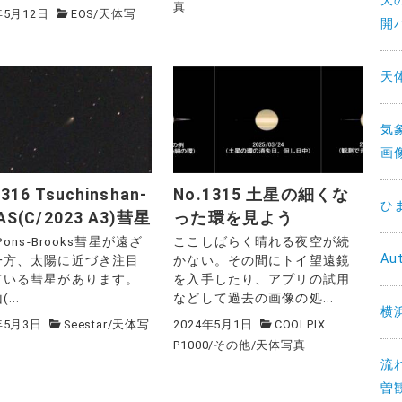
天の
真
年5月12日
EOS
/
天体写
開
天
気
画
316 Tsuchinshan-
No.1315 土星の細くな
ひ
AS(C/2023 A3)彗星
った環を見よう
Pons-Brooks彗星が遠ざ
ここしばらく晴れる夜空が続
Au
一方、太陽に近づき注目
かない。その間にトイ望遠鏡
ている彗星があります。
を入手したり、アプリの試用
...
などして過去の画像の処...
横
年5月3日
Seestar
/
天体写
2024年5月1日
COOLPIX
P1000
/
その他
/
天体写真
流
曽