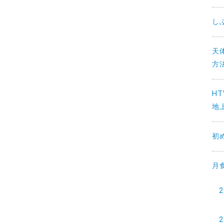
し
天
方法
H
地上
初
月