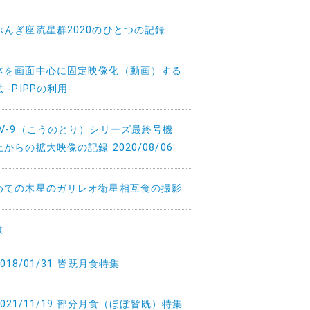
ぶんぎ座流星群2020のひとつの記録
体を画面中心に固定映像化（動画）する
 -PIPPの利用-
TV-9（こうのとり）シリーズ最終号機
からの拡大映像の記録 2020/08/06
めての木星のガリレオ衛星相互食の撮影
食
2018/01/31 皆既月食特集
2021/11/19 部分月食（ほぼ皆既）特集