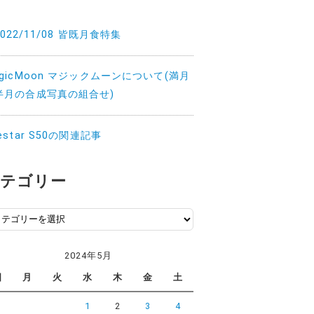
2022/11/08 皆既月食特集
agicMoon マジックムーンについて(満月
半月の合成写真の組合せ)
estar S50の関連記事
テゴリー
2024年5月
日
月
火
水
木
金
土
1
2
3
4