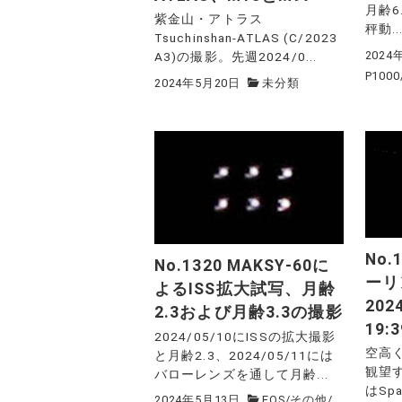
月齢6
紫金山・アトラス
秤動..
Tsuchinshan-ATLAS (C/2023
2024
A3)の撮影。先週2024/0...
P1000
2024年5月20日
未分類
No.
No.1320 MAKSY-60に
ーリ
よるISS拡大試写、月齢
202
2.3および月齢3.3の撮影
19:3
2024/05/10にISSの拡大撮影
空高く
と月齢2.3、2024/05/11には
観望す
バローレンズを通して月齢...
はSp
2024年5月13日
EOS
/
その他
/