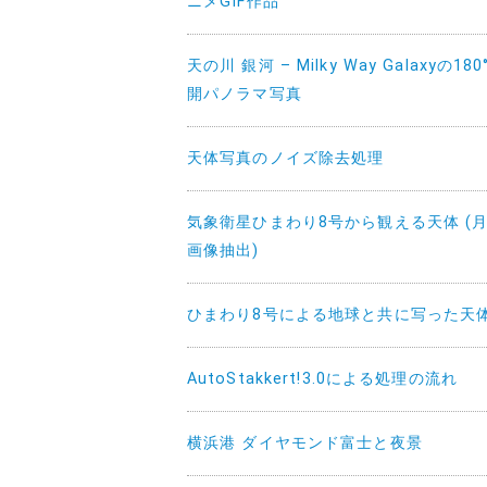
ニメGIF作品
天の川 銀河 – Milky Way Galaxyの180
開パノラマ写真
天体写真のノイズ除去処理
気象衛星ひまわり8号から観える天体 (
画像抽出)
ひまわり8号による地球と共に写った天
AutoStakkert!3.0による処理の流れ
横浜港 ダイヤモンド富士と夜景