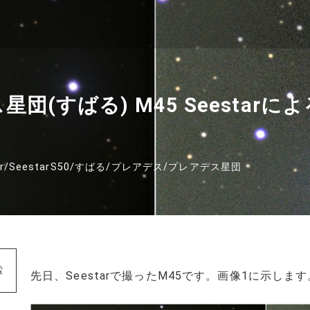
ス星団(すばる) M45 Seestarに
r
/
SeestarS50
/
すばる
/
プレアデス
/
プレアデス星団
索
先日、Seestarで撮ったM45です。画像1に示します