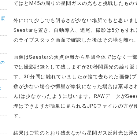
ではとM45の周りの星間ガスの光もと挑戦したもの
°展
外に出て少しでも明るさが少ない場所でもと思いま
Seestarを置き、自動導入、追尾、撮影は5分もす
のライブスタック画面で確認した後はその場を離れ
画像はSeestarの焦点距離から星団全体ではなく
月の
では撮影記録として残しますが20秒間露光の繰り返
す。30分間は離れていましたが捨て去られた画像(
数が少ない場合や恒星が線状になった場合は棄却さ
体
ん)は少なかったように思います。RAWデータがSee
理はできますが簡単に見られるJPGファイルの方が
す。
結果はご覧のとおり残念ながら星間ガス反射光は浮