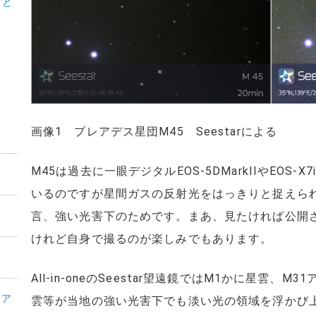
こと
画像1 プレアデス星団M45 Seestarによる
M45は過去に一眼デジタルEOS-5DMarkIIやEOS-
いるのですが星間ガスの反射光をはっきりと捉えら
言、強い光害下のためです。まあ、見たければ公開
けれど自身で撮るのが楽しみでもあります。
All-in-oneのSeestar望遠鏡ではM1かに星雲、
・ア
雲等が当地の強い光害下でも淡い光の領域を浮かび