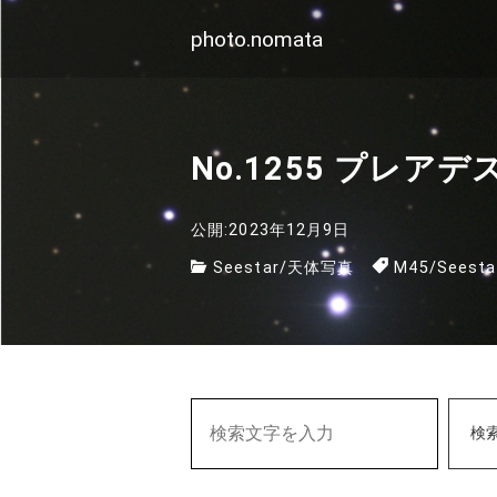
photo.nomata
No.1255 プレアデ
公開:2023年12月9日
Seestar
/
天体写真
M45
/
Seesta
検