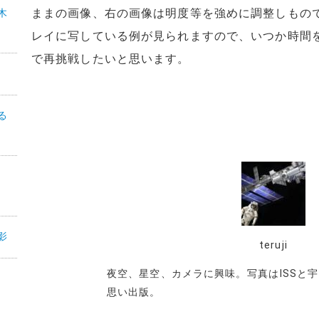
ままの画像、右の画像は明度等を強めに調整しものです
木
レイに写している例が見られますので、いつか時間
で再挑戦したいと思います。
る
機
影
teruji
夜空、星空、カメラに興味。写真はISSと宇
思い出版。