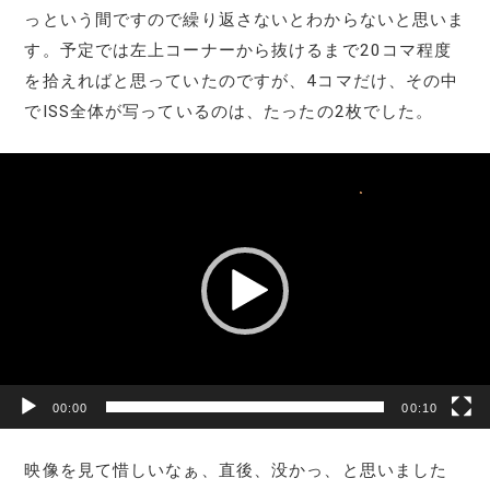
っという間ですので繰り返さないとわからないと思いま
す。予定では左上コーナーから抜けるまで20コマ程度
を拾えればと思っていたのですが、4コマだけ、その中
でISS全体が写っているのは、たったの2枚でした。
動
画
プ
レ
ー
ヤ
ー
00:00
00:10
映像を見て惜しいなぁ、直後、没かっ、と思いました