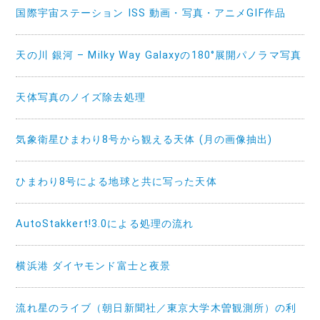
国際宇宙ステーション ISS 動画・写真・アニメGIF作品
天の川 銀河 – Milky Way Galaxyの180°展開パノラマ写真
天体写真のノイズ除去処理
気象衛星ひまわり8号から観える天体 (月の画像抽出)
ひまわり8号による地球と共に写った天体
AutoStakkert!3.0による処理の流れ
横浜港 ダイヤモンド富士と夜景
流れ星のライブ（朝日新聞社／東京大学木曽観測所）の利