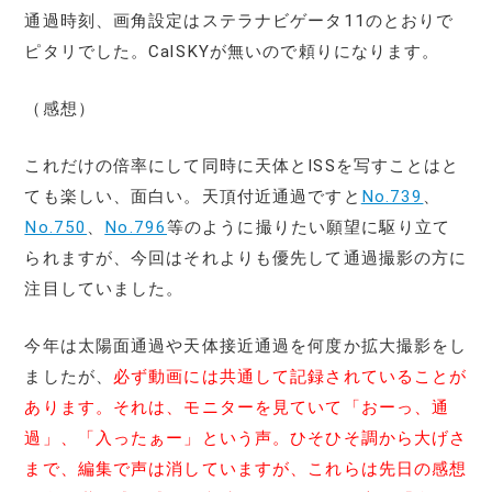
通過時刻、画角設定はステラナビゲータ11のとおりで
ピタリでした。CalSKYが無いので頼りになります。
（感想）
これだけの倍率にして同時に天体とISSを写すことはと
ても楽しい、面白い。天頂付近通過ですと
No.739
、
No.750
、
No.796
等のように撮りたい願望に駆り立て
られますが、今回はそれよりも優先して通過撮影の方に
注目していました。
今年は太陽面通過や天体接近通過を何度か拡大撮影をし
ましたが、
必ず動画には共通して記録されていることが
あります。それは、モニターを見ていて「おーっ、通
過」、「入ったぁー」という声。ひそひそ調から大げさ
まで、編集で声は消していますが、これらは先日の感想