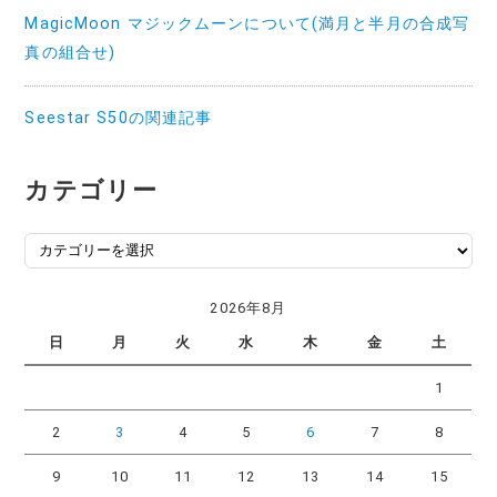
MagicMoon マジックムーンについて(満月と半月の合成写
真の組合せ)
Seestar S50の関連記事
カテゴリー
カ
テ
ゴ
2026年8月
リ
日
月
火
水
木
金
土
ー
1
2
3
4
5
6
7
8
9
10
11
12
13
14
15