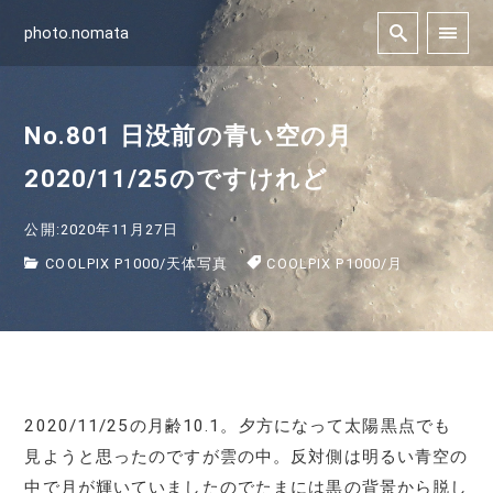
photo.nomata
No.801 日没前の青い空の月
2020/11/25のですけれど
公開:2020年11月27日
COOLPIX P1000
/
天体写真
COOLPIX P1000
/
月
2020/11/25の月齢10.1。夕方になって太陽黒点でも
見ようと思ったのですが雲の中。反対側は明るい青空の
中で月が輝いていましたのでたまには黒の背景から脱し