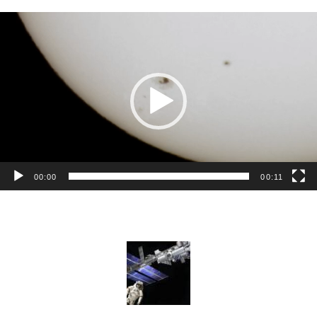
動
画
プ
レ
ー
ヤ
ー
00:00
00:11