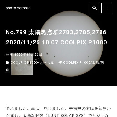
photo.nomata
No.799 太陽黒点群2783,2785,2786
2020/11/26 10:07 COOLPIX P1000
公開:2020年11月26日
COOLPIX P1000
/
天体写真
COOLPIX P1000
/
太陽
/
黒
点
晴れました、黒点、見えました、午前中の太陽を部屋か
ら撮影。太陽双眼鏡（LUNT SOLAR SYS）で注意しな