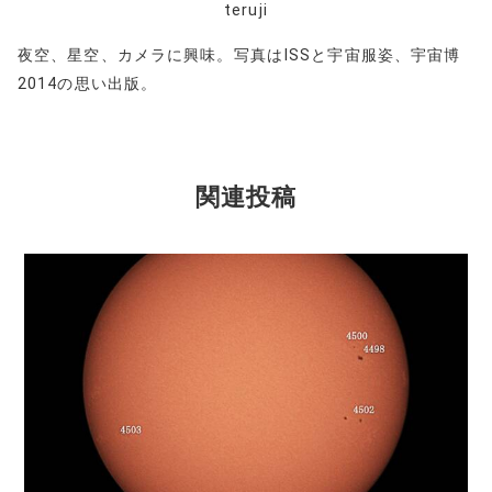
teruji
夜空、星空、カメラに興味。写真はISSと宇宙服姿、宇宙博
2014の思い出版。
関連投稿