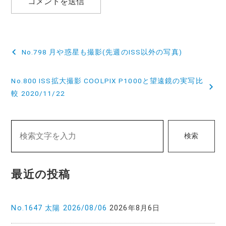
投
No.798 月や惑星も撮影(先週のISS以外の写真)
稿
No.800 ISS拡大撮影 COOLPIX P1000と望遠鏡の実写比
ナ
較 2020/11/22
ビ
ゲ
検索
ー
シ
最近の投稿
ョ
ン
No.1647 太陽 2026/08/06
2026年8月6日