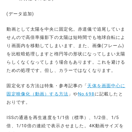
(データ追加)
動画として太陽を中央に固定化。赤道儀で追尾していま
せんので高倍率撮影下の太陽は短時間でも地球自転によ
り画面内を移動してしまいます、また、画像(フレーム)
を比較暗処理しますと楕円等の形状になってしまい太陽
らしくなくなってしまう場合もあります。これを避ける
ための処理です。但し、カラーではなくなります。
固定化する方法は特集・参考記事の「
天体を画面中心に
固定映像化（動画）する方法
」や
No.698
に記載したと
おりです。
ISSの通過を再生速度を1/1倍（標準）、1/2倍、1/5
倍、1/10倍の連続で表示させました。4K動画サイズを