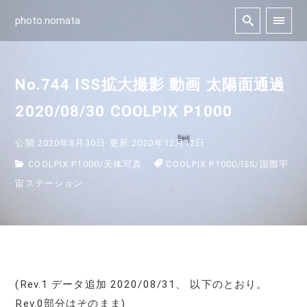
photo.nomata
No.744 ISS拡大撮影 動画 太陽面通過
2020/08/30 COOLPIX P1000
公開:2020年8月30日
更新:2020年12月12日
COOLPIX P1000
/
天体写真
COOLPIX P1000
/
ISS
/
国際宇
宙ステーション
(Rev.1 データ追加 2020/08/31、 以下のとおり。
Rev.0部分はそのまま)