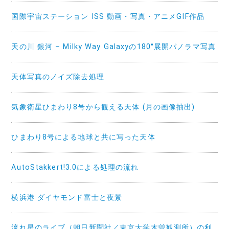
国際宇宙ステーション ISS 動画・写真・アニメGIF作品
天の川 銀河 – Milky Way Galaxyの180°展開パノラマ写真
天体写真のノイズ除去処理
気象衛星ひまわり8号から観える天体 (月の画像抽出)
ひまわり8号による地球と共に写った天体
AutoStakkert!3.0による処理の流れ
横浜港 ダイヤモンド富士と夜景
流れ星のライブ（朝日新聞社／東京大学木曽観測所）の利