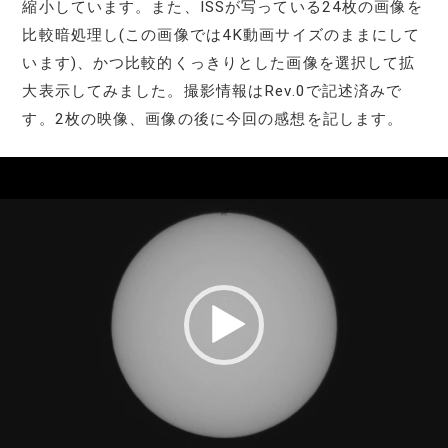
縮小しています。また、ISSが写っている24枚の画像を
比較暗処理し(この画像では4K動画サイズのままにして
います)、かつ比較的くっきりとした画像を選択して拡
大表示してみました。撮影情報はRev.0で記述済みで
す。2枚の映像、画像の後に今回の感想を記します。
動
画
プ
レ
ー
ヤ
ー