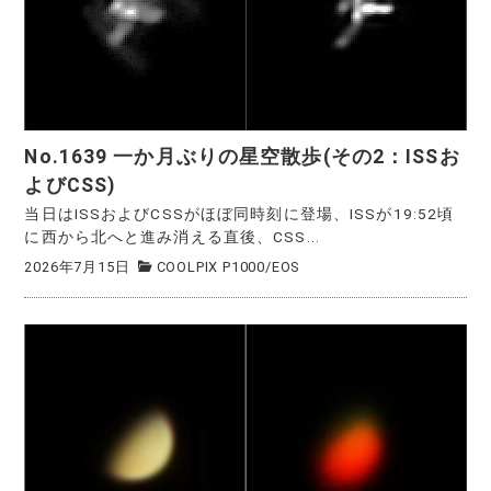
No.1639 一か月ぶりの星空散歩(その2：ISSお
よびCSS)
当日はISSおよびCSSがほぼ同時刻に登場、ISSが19:52頃
に西から北へと進み消える直後、CSS...
2026年7月15日
COOLPIX P1000
/
EOS