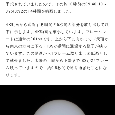
予想されていましたので、その約10秒前の09:40:18～
09:40:32の14秒間を録画しました。
4K動画から通過する瞬間の5秒間の部分を取り出して以
下に示します。4K動画を縮小しています。フレームレ
ートは通常の30fpsです。上から下に向かって（天頂か
ら南東の方向に下る）ISSが瞬間に通過する様子が映っ
ています。この動画から1フレーム取り出し表紙画とし
て載せました。太陽の上端から下端までISSが24フレー
ム映っていますので、約0.8秒間で通り過ぎたことにな
ります。
動
画
プ
レ