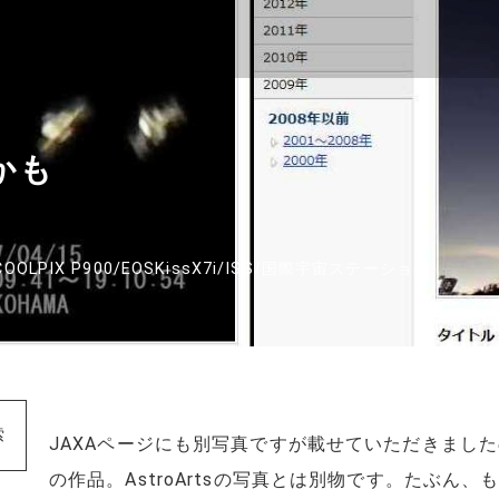
群かも
COOLPIX P900
/
EOSKissX7i
/
ISS
/
国際宇宙ステーション
索
JAXAページにも別写真ですが載せていただきまし
の作品。AstroArtsの写真とは別物です。たぶん