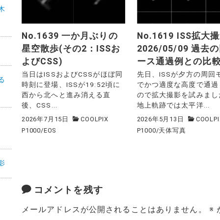
木
No.1639 一か月ぶりの
No.1619 ISS拡大
星空散歩(その2：ISSお
2026/05/09 過去
よびCSS)
ース通過例との比
当日はISSおよびCSSがほぼ同
先日、ISSが夕方の周回
る
時刻に登場、ISSが19:52頃に
でかつ適度な高度で通過
西から北へと進み消える直
ので拡大撮影を試みまし
後、CSS...
地上軌跡では太平洋...
2026年7月15日
COOLPIX
2026年5月13日
COOLPI
機
P1000
/
EOS
P1000
/
天体写真
影
コメントを残す
メールアドレスが公開されることはありません。
※