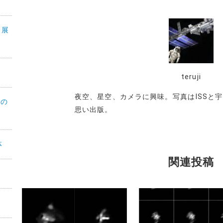
°展
teruji
夜空、星空、カメラに興味。写真はISSと宇
月の
思い出版。
体
関連投稿