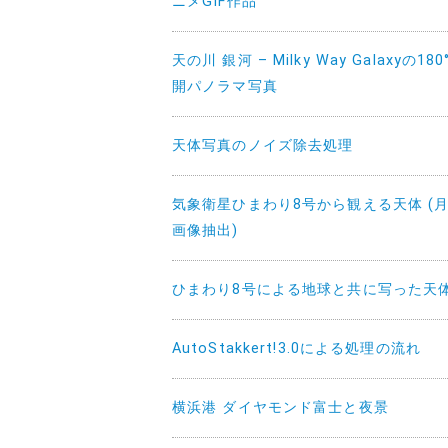
ニメGIF作品
天の川 銀河 – Milky Way Galaxyの180
開パノラマ写真
天体写真のノイズ除去処理
気象衛星ひまわり8号から観える天体 (
画像抽出)
ひまわり8号による地球と共に写った天
AutoStakkert!3.0による処理の流れ
横浜港 ダイヤモンド富士と夜景