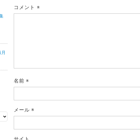
コメント
※
特集
満月
名前
※
メール
※
サイト