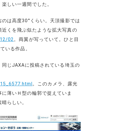
。楽しい一週間でした。
のは高度30°くらい。天頂撮影では
頂近くを飛ぶ似たような拡大写真の
12/02
。両翼が写っていて。ひと目
っている作品。
同じJAXAに投稿されている埼玉の
415_6577.html
。このカメラ、露光
事に薄いＨ型の輪郭で捉えていま
素晴らしい。