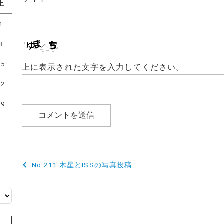
土
1
8
15
上に表示された文字を入力してください。
22
29
投
No.211 木星とISSの写真投稿
稿
ナ
ビ