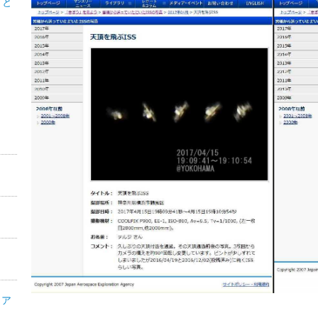
こと
・ア