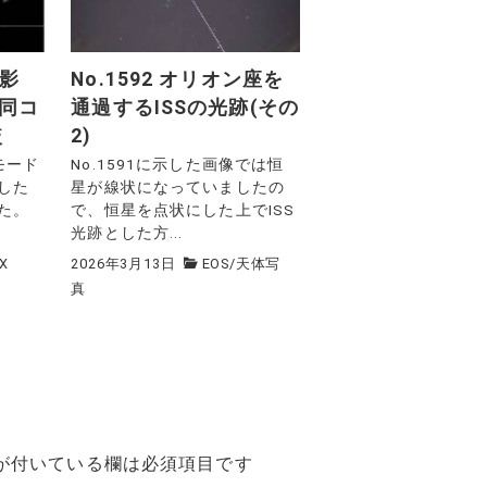
撮影
No.1592 オリオン座を
の同コ
通過するISSの光跡(その
較
2)
モード
No.1591に示した画像では恒
した
星が線状になっていましたの
た。
で、恒星を点状にした上でISS
光跡とした方...
X
2026年3月13日
EOS
/
天体写
真
が付いている欄は必須項目です