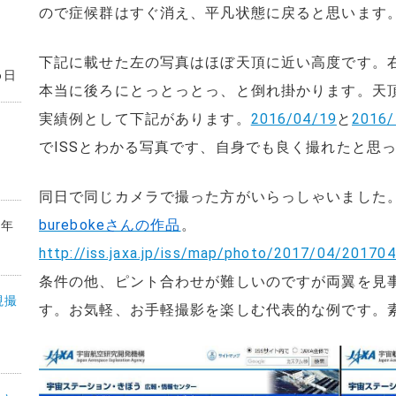
ので症候群はすぐ消え、平凡状態に戻ると思います
下記に載せた左の写真はほぼ天頂に近い高度です。右
6日
本当に後ろにとっとっとっ、と倒れ掛かります。天
実績例として下記があります。
2016/04/19
と
2016/
でISSとわかる写真です、自身でも良く撮れたと思
同日で同じカメラで撮った方がいらっしゃいました。
burebokeさんの作品
。
6年
http://iss.jaxa.jp/iss/map/photo/2017/04/20170
条件の他、ピント合わせが難しいのですが両翼を見
視撮
す。お気軽、お手軽撮影を楽しむ代表的な例です。