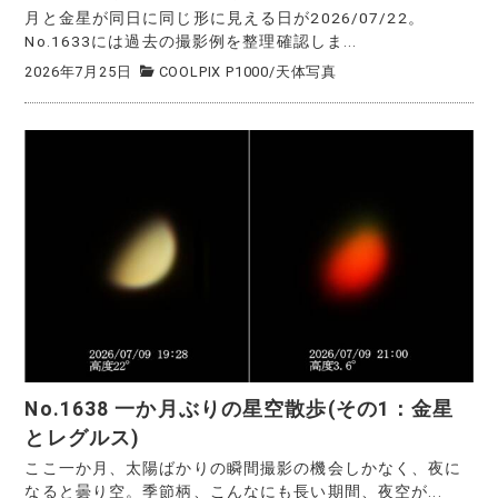
月と金星が同日に同じ形に見える日が2026/07/22。
No.1633には過去の撮影例を整理確認しま...
2026年7月25日
COOLPIX P1000
/
天体写真
No.1638 一か月ぶりの星空散歩(その1：金星
とレグルス)
ここ一か月、太陽ばかりの瞬間撮影の機会しかなく、夜に
なると曇り空。季節柄、こんなにも長い期間、夜空が...