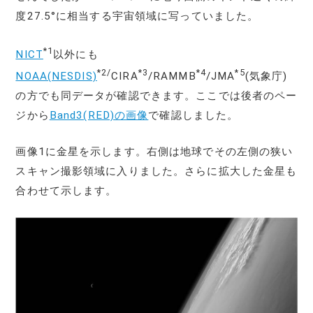
度27.5°に相当する宇宙領域に写っていました。
*1
NICT
以外にも
*2/
*3
*4
*5
NOAA(NESDIS)
CIRA
/RAMMB
/JMA
(気象庁)
の方でも同データが確認できます。ここでは後者のペー
ジから
Band3(RED)の画像
で確認しました。
画像1に金星を示します。右側は地球でその左側の狭い
スキャン撮影領域に入りました。さらに拡大した金星も
合わせて示します。