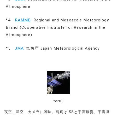
Atmosphere
*4
RAMMB
: Regional and Mesoscale Meteorology
Branch(Cooperative Institute for Research in the
Atmosphere)
*5
JMA
: 気象庁 Japan Meteorological Agency
teruji
夜空、星空、カメラに興味。写真はISSと宇宙服姿、宇宙博