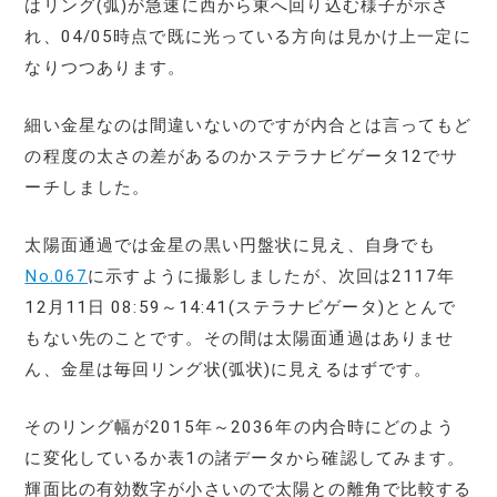
はリング(弧)が急速に西から東へ回り込む様子が示さ
れ、04/05時点で既に光っている方向は見かけ上一定に
なりつつあります。
細い金星なのは間違いないのですが内合とは言ってもど
の程度の太さの差があるのかステラナビゲータ12でサ
ーチしました。
太陽面通過では金星の黒い円盤状に見え、自身でも
No.067
に示すように撮影しましたが、次回は2117年
12月11日 08:59～14:41(ステラナビゲータ)ととんで
もない先のことです。その間は太陽面通過はありませ
ん、金星は毎回リング状(弧状)に見えるはずです。
そのリング幅が2015年～2036年の内合時にどのよう
に変化しているか表1の諸データから確認してみます。
輝面比の有効数字が小さいので太陽との離角で比較する