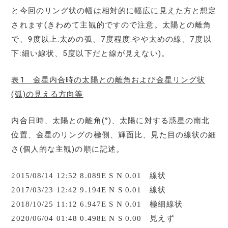
と今回のリング状の幅は相対的に幅広に見えた方と想定
されます(きわめて主観的ですので注意。太陽との離角
で、9度以上:太めの弧、7度程度:やや太めの線、7度以
下:細い線状、5度以下だと線が見えない)。
表1 金星内合時の太陽との離角および金星リング状
(弧)の見える方向等
内合日時、太陽との離角(°)、太陽に対する惑星の南北
位置、金星のリングの極側、輝面比、見た目の線状の細
さ(個人的な主観)の順に記述。
2015/08/14 12:52 8.089E S N 0.01 線状
2017/03/23 12:42 9.194E N S 0.01 線状
2018/10/25 11:12 6.947E S N 0.01 極細線状
2020/06/04 01:48 0.498E N S 0.00 見えず