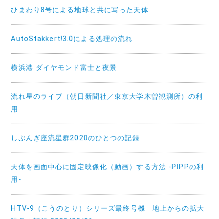
ひまわり8号による地球と共に写った天体
AutoStakkert!3.0による処理の流れ
横浜港 ダイヤモンド富士と夜景
流れ星のライブ（朝日新聞社／東京大学木曽観測所）の利
用
しぶんぎ座流星群2020のひとつの記録
天体を画面中心に固定映像化（動画）する方法 -PIPPの利
用-
HTV-9（こうのとり）シリーズ最終号機 地上からの拡大