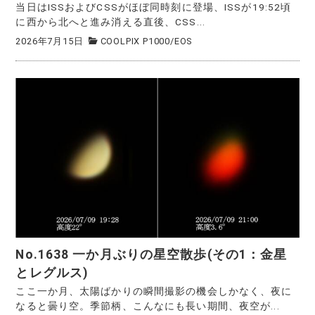
当日はISSおよびCSSがほぼ同時刻に登場、ISSが19:52頃
に西から北へと進み消える直後、CSS...
2026年7月15日
COOLPIX P1000
/
EOS
No.1638 一か月ぶりの星空散歩(その1：金星
とレグルス)
ここ一か月、太陽ばかりの瞬間撮影の機会しかなく、夜に
なると曇り空。季節柄、こんなにも長い期間、夜空が...