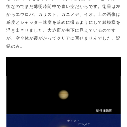
後なのでまだ薄明時間中で青い空だからです。衛星は左
からエウロパ、カリスト、ガニメデ、イオ。上の画像は
感度とシャッター速度を暗めに撮るようにして縞模様を
浮き出させました、大赤斑が右下に見えているのです
が、空全体が霞がかってクリアに写せませんでした。記
録のみ。