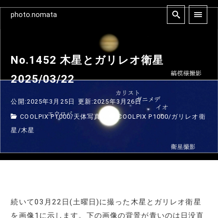
photo.nomata
No.1452 木星とガリレオ衛星
2025/03/22
公開:2025年3月25日
更新:2025年3月26日
COOLPIX P1000
/
天体写真
COOLPIX P1000
/
ガリレオ衛
星
/
木星
続いて03月22日(土曜日)に撮った木星とガリレオ衛星
を画像1に示します。下の画像の背景が青いのは日没直