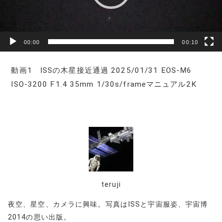
ヤ
ー
00:00
00:10
動画1 ISSの木星接近通過 2025/01/31 EOS-M6
ISO-3200 F1.4 35mm 1/30s/frameマニュアル2K
teruji
夜空、星空、カメラに興味。写真はISSと宇宙服姿、宇宙博
2014の思い出版。