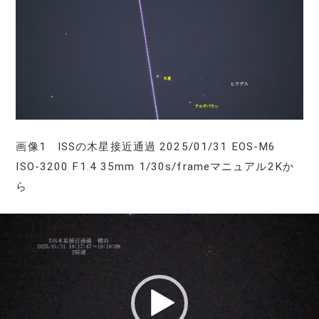
画像1 ISSの木星接近通過 2025/01/31 EOS-M6
ISO-3200 F1.4 35mm 1/30s/frameマニュアル2Kか
ら
動
画
プ
レ
ー