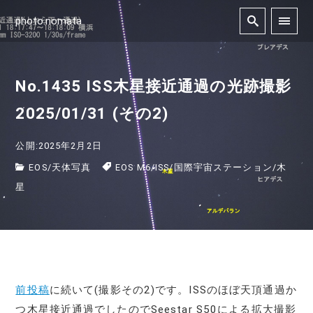
photo.nomata
No.1435 ISS木星接近通過の光跡撮影
2025/01/31 (その2)
公開:2025年2月2日
EOS
/
天体写真
EOS M6
/
ISS
/
国際宇宙ステーション
/
木
星
前投稿
に続いて(撮影その2)です。ISSのほぼ天頂通過か
つ木星接近通過でしたのでSeestar S50による拡大撮影