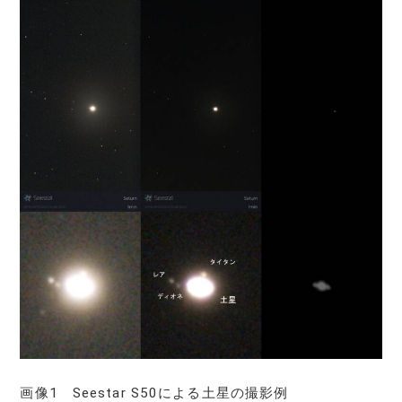
画像1 Seestar S50による土星の撮影例