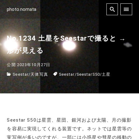
photo.nomata
No.1234 土星をSeestarで撮ると →
形が見える
公開:2023年10月27日
Seestar
/
天体写真
Seestar
/
SeestarS50
/
土星
Seestar S50は星雲、星団、銀河および太陽、月の撮影
を容易に実現してくれる装置です。ネットでは星雲等の
実写例が多いのですが、一部には小惑星や彗星の移動の