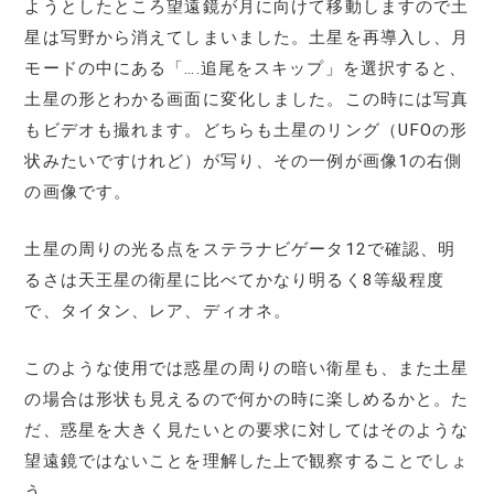
ようとしたところ望遠鏡が月に向けて移動しますので土
星は写野から消えてしまいました。土星を再導入し、月
モードの中にある「….追尾をスキップ」を選択すると、
土星の形とわかる画面に変化しました。この時には写真
もビデオも撮れます。どちらも土星のリング（UFOの形
状みたいですけれど）が写り、その一例が画像1の右側
の画像です。
土星の周りの光る点をステラナビゲータ12で確認、明
るさは天王星の衛星に比べてかなり明るく8等級程度
で、タイタン、レア、ディオネ。
このような使用では惑星の周りの暗い衛星も、また土星
の場合は形状も見えるので何かの時に楽しめるかと。た
だ、惑星を大きく見たいとの要求に対してはそのような
望遠鏡ではないことを理解した上で観察することでしょ
う。