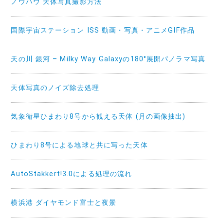
ノウハウ 天体写真撮影方法
国際宇宙ステーション ISS 動画・写真・アニメGIF作品
天の川 銀河 – Milky Way Galaxyの180°展開パノラマ写真
天体写真のノイズ除去処理
気象衛星ひまわり8号から観える天体 (月の画像抽出)
ひまわり8号による地球と共に写った天体
AutoStakkert!3.0による処理の流れ
横浜港 ダイヤモンド富士と夜景