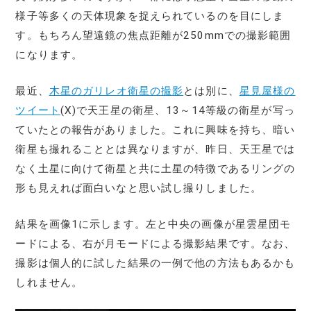
様子等多くの天体現象を捉えられているのを目にしま
す。もちろん望遠鏡の焦点距離が250mmでの撮影範囲
になります。
最近、
木星のガリレオ衛星の撮影
とは別に、
星見屋様の
ツイート
(X)で天王星の衛星、13～14等級の衛星が写っ
ていたとの報告がありました。これに興味を持ち、暗い
衛星も撮れることとは異なりますが、昨日、天王星では
なく土星に向けて衛星と共に土星の特徴であるリングの
形も見えれば面白いなと思い試し撮りしました。
結果を画像1に示します。左と中央の画像が星雲星団モ
ードによる、右が月モードによる撮影結果です。なお、
撮影は個人的に試した結果の一例で他の方法もあるかも
しれません。