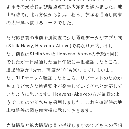
よるその光跡および超望遠で拡大撮影を試みました。地
上軌跡では北西方位から新潟、栃木、茨城を通過し南東
の太平洋へ抜けるコースでした。
ただ撮影前の事前予測調査で少し通過データがアプリ間
(StellaNaviとHeavens-Above)で異なり戸惑いまし
た。前夜はStellaNaviとHeavens-Aboveの予想は同じ
でしたが一日経過した当日午後に再度確認したところ、
通過時刻が1分弱、高度が10°も異なってしまいまし
た。TLEデータを確認したところ、リブーストのためか
ちょうど大きな軌道変化が発生していてそれと対応して
いたように思います。Heavens-Aboveの方が最新のよ
うでしたのでそちらを採用しました。これら撮影時の地
上軌跡等の図を備考欄に示しておきます。
光跡撮影と拡大撮影は目で捕捉しますのでどちらの予想