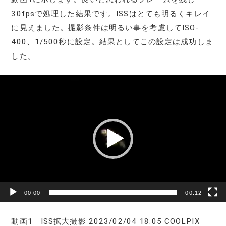
30fpsで処理した結果です。ISSはとても明るくキレイ
に見えました。撮影条件は明るい事を考慮してISO-
400、1/500秒に設定。結果としてこの設定は成功しま
した。
動
画
プ
レ
ー
ヤ
ー
00:00
00:12
動画1 ISS拡大撮影 2023/02/04 18:05 COOLPIX