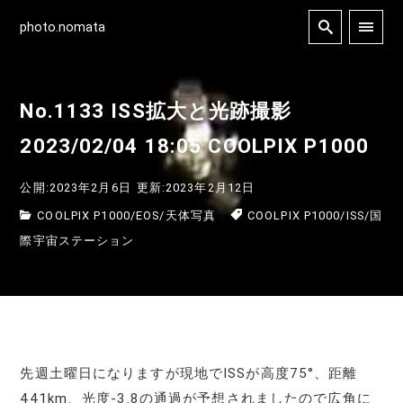
photo.nomata
No.1133 ISS拡大と光跡撮影
2023/02/04 18:05 COOLPIX P1000
公開:2023年2月6日
更新:2023年2月12日
COOLPIX P1000
/
EOS
/
天体写真
COOLPIX P1000
/
ISS
/
国
際宇宙ステーション
先週土曜日になりますが現地でISSが高度75°、距離
441km、光度-3.8の通過が予想されましたので広角に