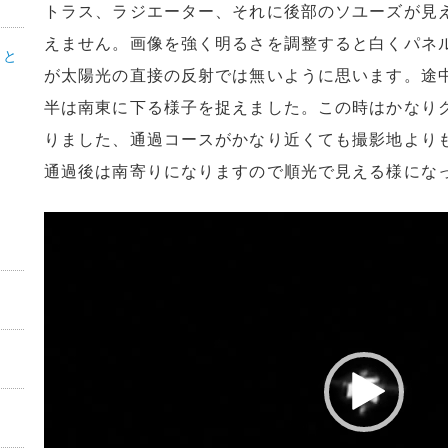
トラス、ラジエーター、それに後部のソユーズが見
えません。画像を強く明るさを調整すると白くパネ
こと
が太陽光の直接の反射では無いように思います。途
半は南東に下る様子を捉えました。この時はかなり
りました、通過コースがかなり近くても撮影地より
通過後は南寄りになりますので順光で見える様にな
動
画
プ
レ
ー
ヤ
ー