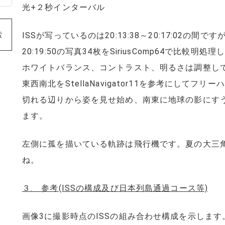
光+２秒インターバル
索
ISSが写っているのは20:13:38～20:17:02の間で
20:19:50の写真34枚をSiriusComp64で比
ホワイトバランス、コントラスト、明るさは調整し
東西南北をStellaNavigator11を参考にして
切れる辺りから姿を見せ始め、南東に地球の影にす
ます。
左側に孤を描いている軌跡は飛行機です。夏の大三
ね。
３. 参考(ISSの構成及び日本列島通過コース等)
画像3に撮影時点のISSの組み合わせ構成を示します