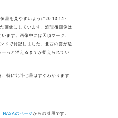
すが恒星を見やすいように20:13:14～
較明処理した画像にしています。処理後画像は
ています。画像中には天頂マーク、
フリーハンドで付記しました。北西の雲が途
うーっと消えるまでが捉えられてい
角、特に北斗七星はすぐわかります
。
NASAのページ
からの引用です。