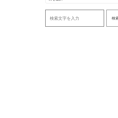
ー
カ
検
イ
ブ
書
庫
2016/9
～