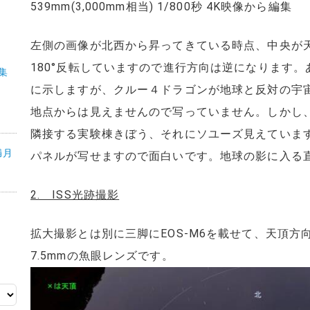
539mm(3,000mm相当) 1/800秒 4K映像から編集
左側の画像が北西から昇ってきている時点、中央が
180°反転していますので進行方向は逆になります。
特集
に示しますが、クルー４ドラゴンが地球と反対の宇
地点からは見えませんので写っていません。しかし
隣接する実験棟きぼう、それにソユーズ見えていま
満月
パネルが写せますので面白いです。地球の影に入る
2. ISS光跡撮影
拡大撮影とは別に三脚にEOS-M6を載せて、天頂
7.5mmの魚眼レンズです。