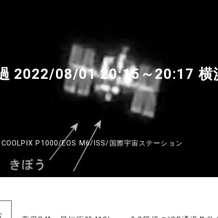
過 2022/08/01 20:15～20:
COOLPIX P1000
/
EOS M6
/
ISS
/
国際宇宙ステーション
索