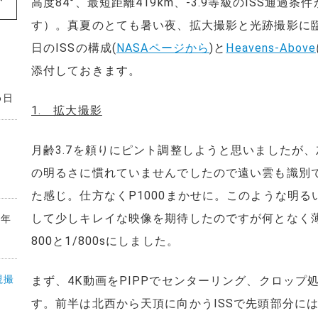
高度84°、最短距離419km、-3.9等級のISS通過条件が
す）。真夏のとても暑い夜、拡大撮影と光跡撮影に
日のISSの構成(
NASAページから
)と
Heavens-Above
添付しておきます。
6日
1. 拡大撮影
月齢3.7を頼りにピント調整しようと思いましたが
の明るさに慣れていませんでしたので遠い雲も識別
た感じ。仕方なくP1000まかせに。このような明るいISS
して少しキレイな映像を期待したのですが何となく薄
6年
800と1/800sにしました。
視撮
まず、4K動画をPIPPでセンターリング、クロップ
す。前半は北西から天頂に向かうISSで先頭部分には