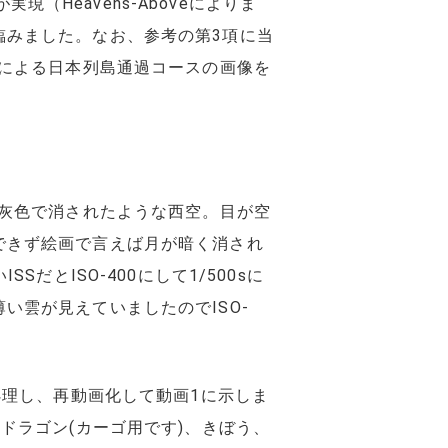
実現（Heavens-Aboveによりま
臨みました。なお、参考の第3項に当
による日本列島通過コースの画像を
、灰色で消されたような西空。目が空
できず絵画で言えば月が暗く消され
だとISO-400にして1/500sに
い雲が見えていましたのでISO-
処理し、再動画化して動画1に示しま
ドラゴン(カーゴ用です)、きぼう、