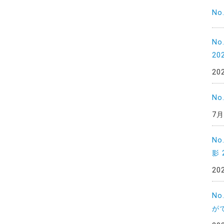
No
N
20
20
No
7月
No
影 
20
N
がで