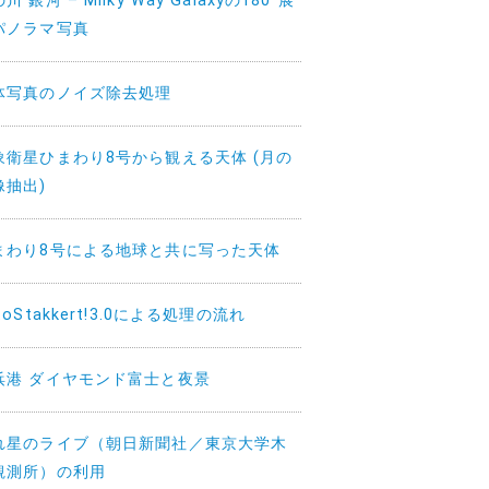
川 銀河 – Milky Way Galaxyの180°展
パノラマ写真
体写真のノイズ除去処理
象衛星ひまわり8号から観える天体 (月の
像抽出)
まわり8号による地球と共に写った天体
toStakkert!3.0による処理の流れ
浜港 ダイヤモンド富士と夜景
れ星のライブ（朝日新聞社／東京大学木
観測所）の利用