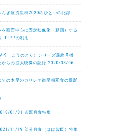
ぶんぎ座流星群2020のひとつの記録
体を画面中心に固定映像化（動画）する
 -PIPPの利用-
TV-9（こうのとり）シリーズ最終号機
からの拡大映像の記録 2020/08/06
めての木星のガリレオ衛星相互食の撮影
食
2018/01/31 皆既月食特集
2021/11/19 部分月食（ほぼ皆既）特集