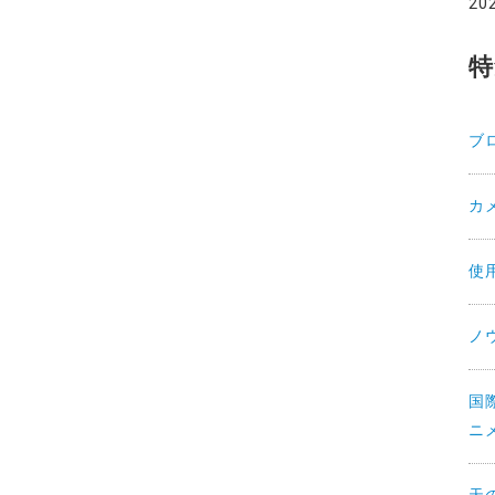
20
特
ブ
カ
使
ノ
国
ニ