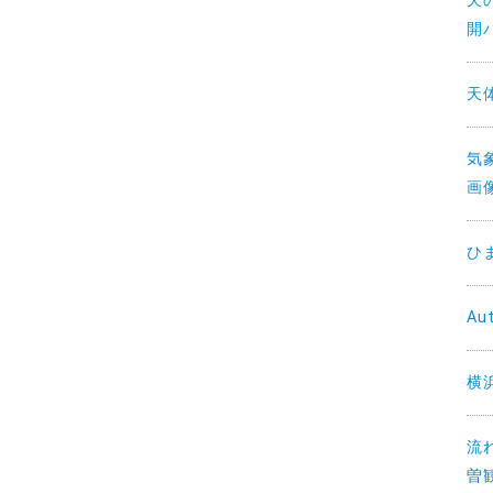
天の
開
天
気
画
ひ
Au
横
流
曽