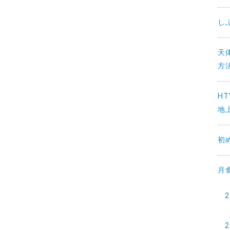
し
天
方法
H
地上
初
月