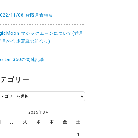
2022/11/08 皆既月食特集
agicMoon マジックムーンについて(満月
半月の合成写真の組合せ)
estar S50の関連記事
テゴリー
2026年8月
日
月
火
水
木
金
土
1