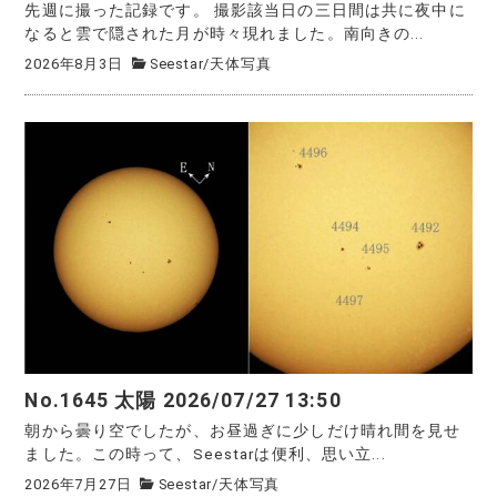
先週に撮った記録です。 撮影該当日の三日間は共に夜中に
なると雲で隠された月が時々現れました。南向きの...
2026年8月3日
Seestar
/
天体写真
No.1645 太陽 2026/07/27 13:50
朝から曇り空でしたが、お昼過ぎに少しだけ晴れ間を見せ
ました。この時って、Seestarは便利、思い立...
2026年7月27日
Seestar
/
天体写真