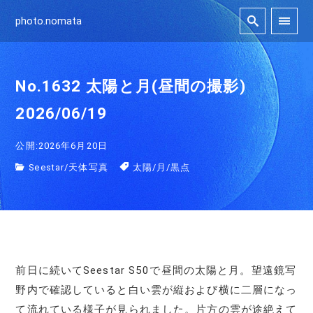
photo.nomata
No.1632 太陽と月(昼間の撮影)
2026/06/19
公開:2026年6月20日
Seestar
/
天体写真
太陽
/
月
/
黒点
前日に続いてSeestar S50で昼間の太陽と月。望遠鏡写
野内で確認していると白い雲が縦および横に二層になっ
て流れている様子が見られました。片方の雲が途絶えて