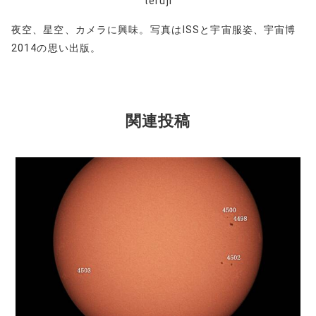
teruji
夜空、星空、カメラに興味。写真はISSと宇宙服姿、宇宙博
2014の思い出版。
関連投稿