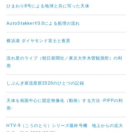
ひまわり8号による地球と共に写った天体
AutoStakkert!3.0による処理の流れ
横浜港 ダイヤモンド富士と夜景
流れ星のライブ（朝日新聞社／東京大学木曽観測所）の利
用
しぶんぎ座流星群2020のひとつの記録
天体を画面中心に固定映像化（動画）する方法 -PIPPの利
用-
HTV-9（こうのとり）シリーズ最終号機 地上からの拡大