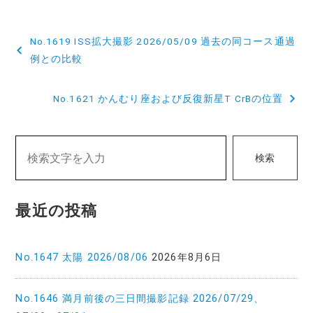
投
No.1619 ISS拡大撮影 2026/05/09 過去の同コース通過
稿
例との比較
ナ
No.1621 かんむり座および反復新星T CrBの位置
ビ
ゲ
検索
ー
シ
最近の投稿
ョ
ン
No.1647 太陽 2026/08/06
2026年8月6日
No.1646 満月前後の三日間撮影記録 2026/07/29、