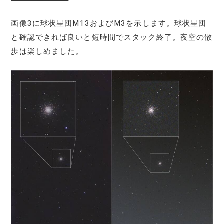
画像3に球状星団M13およびM3を示します。球状星団
と確認できれば良いと短時間でスタック終了。夜空の散
歩は楽しめました。