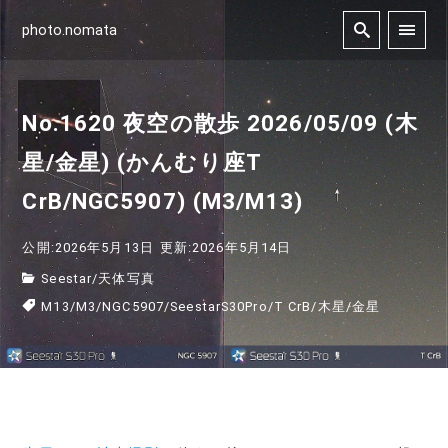
photo.nomata
No.1620 夜空の散歩 2026/05/09 (木
星/金星) (かんむり座T
CrB/NGC5907) (M3/M13)
公開:2026年5月13日
更新:2026年5月14日
Seestar
/
天体写真
M13
/
M3
/
NGC5907
/
SeestarS30Pro
/
T CrB
/
木星
/
金星