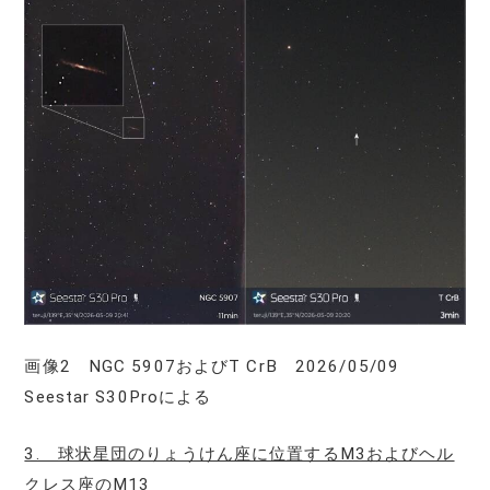
画像2 NGC 5907およびT CrB 2026/05/09
Seestar S30Proによる
3. 球状星団のりょうけん座に位置するM3およびヘル
クレス座のM13