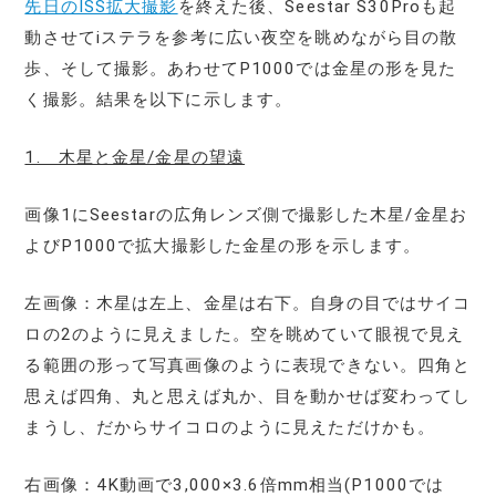
先日のISS拡大撮影
を終えた後、Seestar S30Proも起
動させてiステラを参考に広い夜空を眺めながら目の散
歩、そして撮影。あわせてP1000では金星の形を見た
く撮影。結果を以下に示します。
1. 木星と金星/金星の望遠
画像1にSeestarの広角レンズ側で撮影した木星/金星お
よびP1000で拡大撮影した金星の形を示します。
左画像：木星は左上、金星は右下。自身の目ではサイコ
ロの2のように見えました。空を眺めていて眼視で見え
る範囲の形って写真画像のように表現できない。四角と
思えば四角、丸と思えば丸か、目を動かせば変わってし
まうし、だからサイコロのように見えただけかも。
右画像：4K動画で3,000×3.6倍mm相当(P1000では