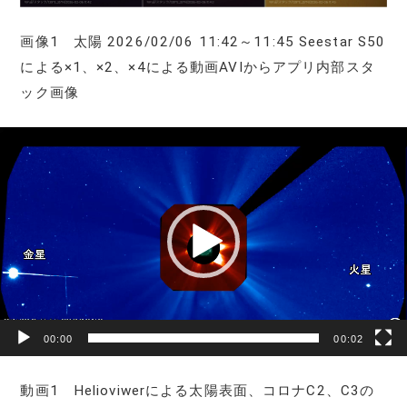
画像1 太陽 2026/02/06 11:42～11:45 Seestar S50
による×1、×2、×4による動画AVIからアプリ内部スタ
ック画像
動
画
プ
レ
ー
ヤ
ー
00:00
00:02
動画1 Helioviwerによる太陽表面、コロナC2、C3の