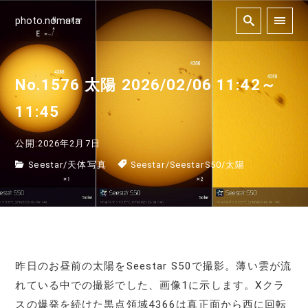
photo.nomata
No.1576 太陽 2026/02/06 11:42～
11:45
公開:2026年2月7日
Seestar
/
天体写真
Seestar
/
SeestarS50
/
太陽
昨日のお昼前の太陽をSeestar S50で撮影。薄い雲が流
れている中での撮影でした、画像1に示します。Xクラ
スの爆発を続けた黒点領域4366は真正面から西に回転