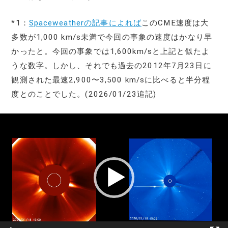
*1：
Spaceweatherの記事によれば
このCME速度は大
多数が1,000 km/s未満で今回の事象の速度はかなり早
かったと。今回の事象では1,600km/sと上記と似たよ
うな数字。しかし、それでも過去の2012年7月23日に
観測された最速2,900〜3,500 km/sに比べると半分程
度とのことでした。(2026/01/23追記)
動
画
プ
レ
ー
ヤ
ー