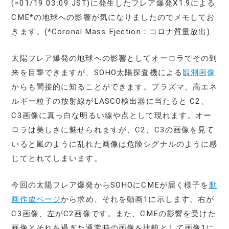
(=01/19 03:09 JST)に発生したフレア爆発X1.9による
CME*の地球への影響が気になりましたのでメモしてお
きます。(*Coronal Mass Ejection：コロナ質量放出)
太陽フレア爆発の地球への影響としてオーロラでその到
来を目撃できますが、SOHO太陽探査機による
観測画像
からも間接的に知ることができます。プラズマ、高エネ
ルギー粒子の放射線がLASCO検出器に当たると C2、
C3画像に真っ白な明るい線や点として現れます。オー
ロラは美しさに魅せられますが、C2、C3の画像を見て
いると嵐のように乱れた画像は危険シグナルのように感
じてとれてしまいます。
今回の太陽フレア爆発からSOHOにCMEが届く様子を
動
画作成ページ
から求め、それを動画1に示します。右が
C3画像、左がC2画像です。また、CMEの影響を受けた
画像とそれを過ぎた通常時の画像を比較として画像1に