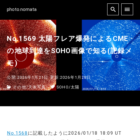
photo.nomata
No.1569 太陽フレア爆発によるCME
の地球到達をSOHO画像で知る(記録メ
モ)
公開:2026年1月21日
更新:2026年1月28日
その他
/
天体写真
SOHO
/
太陽
No.1568
に記載したように2026/01/18 18:09 UT