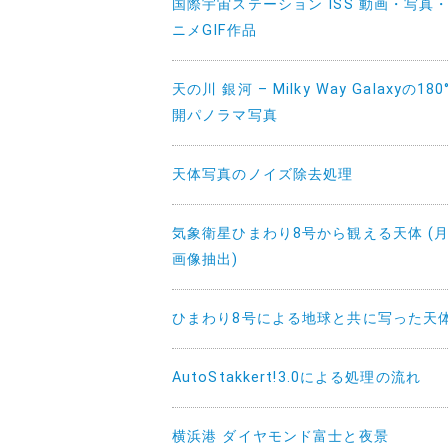
国際宇宙ステーション ISS 動画・写真
ニメGIF作品
天の川 銀河 – Milky Way Galaxyの180
開パノラマ写真
天体写真のノイズ除去処理
気象衛星ひまわり8号から観える天体 (
画像抽出)
ひまわり8号による地球と共に写った天
AutoStakkert!3.0による処理の流れ
横浜港 ダイヤモンド富士と夜景