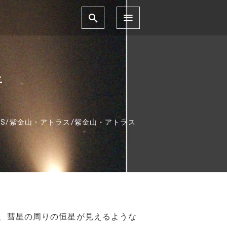
星
S
/
紫金山・アトラス
/
紫金山・アトラス
かかり、彗星の周りの恒星が見えるような