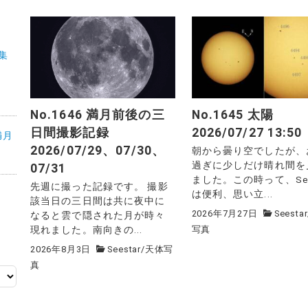
特集
No.1646 満月前後の三
No.1645 太陽
日間撮影記録
2026/07/27 13:50
満月
2026/07/29、07/30、
朝から曇り空でしたが、
過ぎに少しだけ晴れ間を
07/31
ました。この時って、See
先週に撮った記録です。 撮影
は便利、思い立...
該当日の三日間は共に夜中に
2026年7月27日
Seestar
なると雲で隠された月が時々
現れました。南向きの...
写真
2026年8月3日
Seestar
/
天体写
真