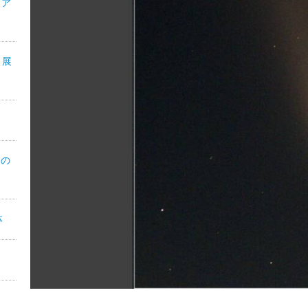
・ア
°展
月の
体