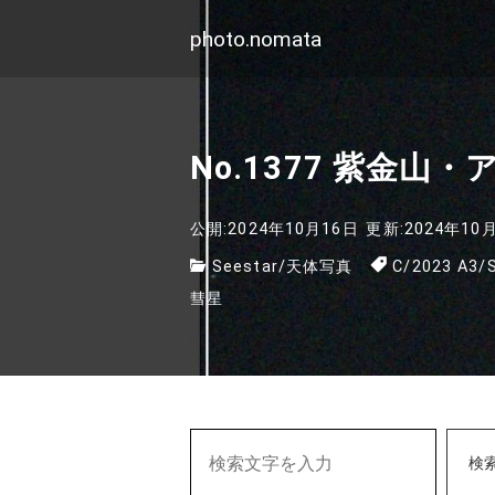
photo.nomata
No.1377 紫金山・ア
公開:2024年10月16日
更新:2024年10
Seestar
/
天体写真
C/2023 A3
/
彗星
検