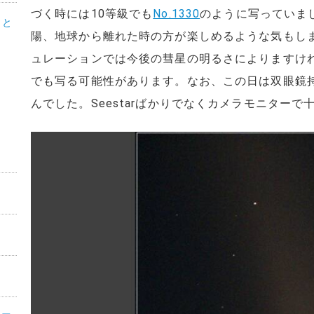
づく時には10等級でも
No.1330
のように写っていま
こと
陽、地球から離れた時の方が楽しめるような気もし
ュレーションでは今後の彗星の明るさによりますけれ
でも写る可能性があります。なお、この日は双眼鏡
んでした。Seestarばかりでなくカメラモニター