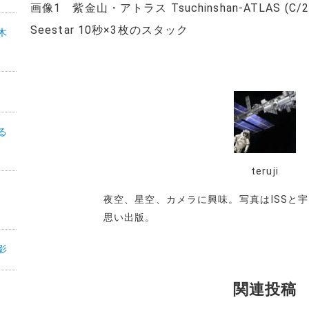
画像1 紫金山・アトラス Tsuchinshan-ATLAS (C/2023
Seestar 10秒×3枚のスタック
木
る
teruji
機
夜空、星空、カメラに興味。写真はISSと宇
思い出版。
影
関連投稿