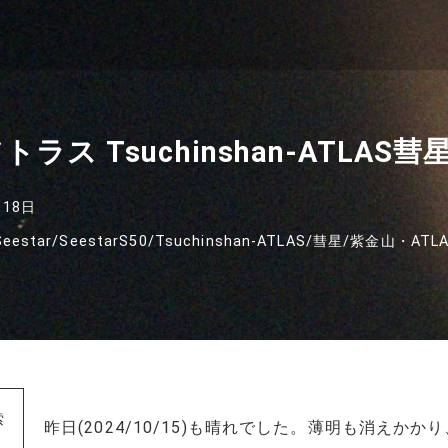
トラス Tsuchinshan-ATLAS彗
月18日
Seestar
/
SeestarS50
/
Tsuchinshan-ATLAS
/
彗星
/
紫金山・ATLA
索
昨日(2024/10/15)も晴れでした。薄明も消え