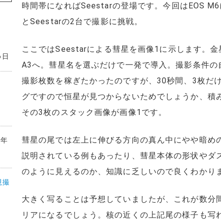
時間帯になればSeestarの登場です。今回はEOS M6
とSeestarの2台で撮影に挑戦。
ここではSeestarによる彗星を画像1に示します。金
6日
A3へ。彗星名を選ぶだけで一発で導入。撮影条件の
撮影枚数を稼ぎたかったのですが、30秒間、3枚だ
グですので恒星が見つからないためでしょうか、積
その3枚のスタック画像が画像1です。
彗星の尾では左上に伸びる方向の真ん中にやや暗めの
6年
説明されている例もあったり、彗星本体の形状やダ
のように見えるのか、知識に乏しいので良くわかり
視撮
大きく写ることは予想していましたが、これが数分
リアになるでしょう。核の近くの上記尾の様子も写